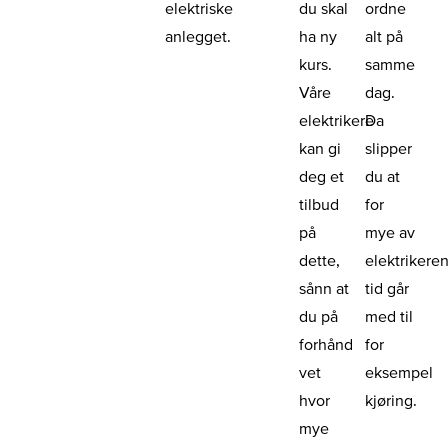
elektriske
du skal
ordne
anlegget.
ha ny
alt på
kurs.
samme
Våre
dag.
elektrikere
Da
kan gi
slipper
deg et
du at
tilbud
for
på
mye av
dette,
elektrikere
sånn at
tid går
du på
med til
forhånd
for
vet
eksempel
hvor
kjøring.
mye