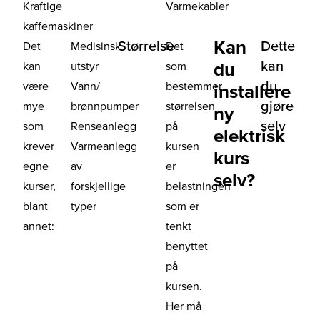
Kraftige
Varmekabler
kaffemaskiner
Kan
Størrelse
Dette
Det
Medisinsk
Det
kan
du
kan
utstyr
som
du
være
Vann/
bestemmer
installere
gjøre
mye
brønnpumper
størrelsen
ny
selv
som
Renseanlegg
på
elektrisk
krever
Varmeanlegg
kursen
kurs
egne
av
er
selv?
kurser,
forskjellige
belastningen
blant
typer
som er
annet:
tenkt
benyttet
på
kursen.
Her må