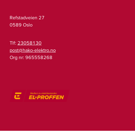
Refstadveien 27
0589
Oslo
Tlf:
23058130
on.ortkele-okah@tsop
Org nr:
965558268