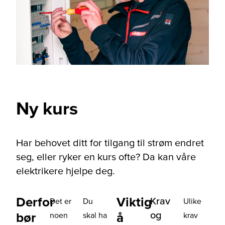
Ny kurs
Har behovet ditt for tilgang til strøm endret
seg, eller ryker en kurs ofte? Da kan våre
elektrikere hjelpe deg.
Derfor
Viktig
Krav
Det er
Du
Ulike
og
bør
å
noen
skal ha
krav