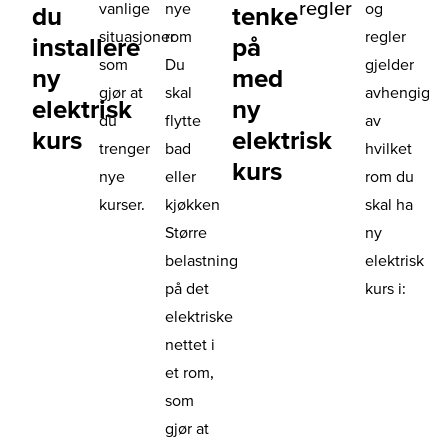
regler
vanlige
nye
og
du
tenke
situasjoner
rom
regler
installere
på
som
Du
gjelder
ny
med
gjør at
skal
avhengig
elektrisk
ny
du
flytte
av
kurs
elektrisk
trenger
bad
hvilket
kurs
nye
eller
rom du
kurser.
kjøkken
skal ha
Større
ny
belastning
elektrisk
på det
kurs i:
elektriske
nettet i
et rom,
som
gjør at