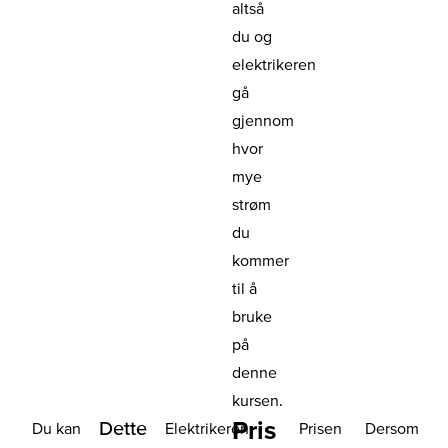
altså
du og
elektrikeren
gå
gjennom
hvor
mye
strøm
du
kommer
til å
bruke
på
denne
kursen.
Pris
Dette
Du kan
Elektrikeren
Prisen
Dersom