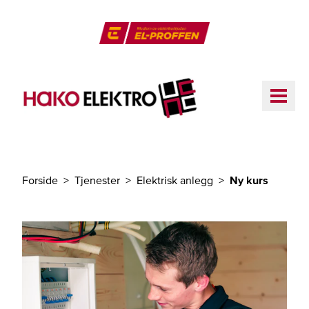
Til hovedinnhold
El-Proffen
ME
Forside
Tjenester
Elektrisk anlegg
Ny kurs
Du er her