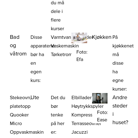
du må
dele i
flere
kurser
Bad
Kjøkken
Disse
Varmtvannsbereder
På
og
apparatene
Vaskemaskin
kjøkkenet
Foto:
våtrom
bør ha
Tørketrommel
må
Efa
en
disse
egen
ha
kurs:
egne
kurser:
Ute
Andre
Stekeovn,
Det du
Elbillader
steder
platetopp
bør
Høytrykkspyler
Foto:
i
Quooker
tenke
Kompressor
Easee
huset?
Micro
på her
Terrasseovner
Oppvaskmaskin
er:
Jacuzzi