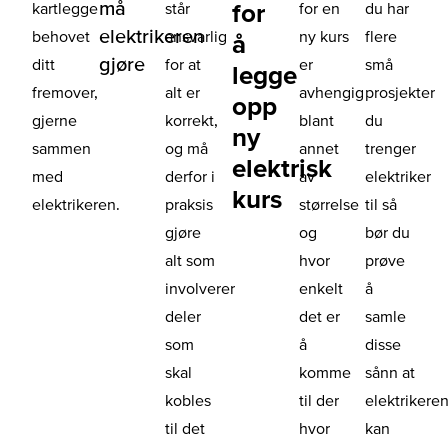
må
for
kartlegge
står
for en
du har
elektrikeren
behovet
ansvarlig
ny kurs
flere
å
gjøre
ditt
for at
er
små
legge
fremover,
alt er
avhengig
prosjekter
opp
gjerne
korrekt,
blant
du
ny
sammen
og må
annet
trenger
elektrisk
med
derfor i
av
elektriker
kurs
elektrikeren.
praksis
størrelse
til så
gjøre
og
bør du
alt som
hvor
prøve
involverer
enkelt
å
deler
det er
samle
som
å
disse
skal
komme
sånn at
kobles
til der
elektrikere
til det
hvor
kan