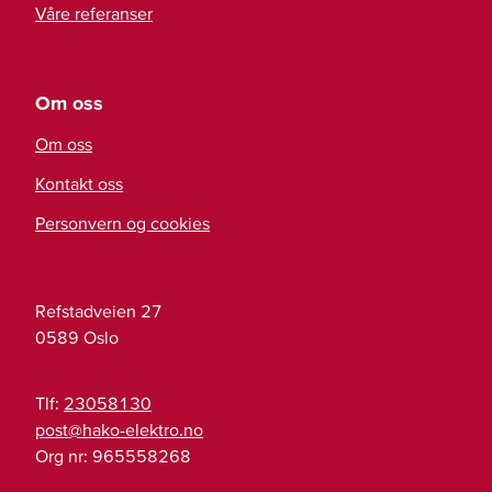
Våre referanser
Om oss
Om oss
Kontakt oss
Personvern og cookies
Refstadveien 27
0589
Oslo
Tlf:
23058130
on.ortkele-okah@tsop
Org nr:
965558268